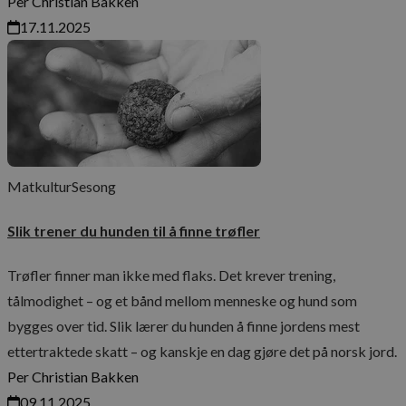
Per Christian Bakken
info
sett
17.11.2025
bruke
bruke
forb
e‑po
og ny
vi k
kamp
_ga_MPSGJSVYG9
forb
kom
vår.
Matkultur
Sesong
Slik trener du hunden til å finne trøfler
Trøfler finner man ikke med flaks. Det krever trening,
tålmodighet – og et bånd mellom menneske og hund som
bygges over tid. Slik lærer du hunden å finne jordens mest
ettertraktede skatt – og kanskje en dag gjøre det på norsk jord.
Per Christian Bakken
09.11.2025