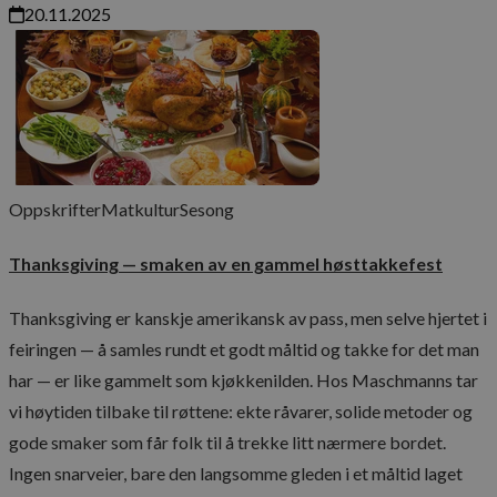
cie-cart-key
20.11.2025
Navn
Forsørger
/
Forsørger
/
Domene
Utløpsdato
Navn
Utløpsdato
Beskrivelse
Domene
mid
1 år 1
Meta Platform Inc.
Navn
måned
.instagram.com
__Secure-
.youtube.com
5 måneder
Navn
Forsørger
/
Domene
Utløpsdato
Besk
YNID
4 uker
_ga
YSC
Sesjon
Den
Google LLC
Oppskrifter
Matkultur
Sesong
info
.youtube.com
er s
å sp
_cfuvid
.elfsight.com
Sesjon
inne
Thanksgiving — smaken av en gammel høsttakkefest
_gcl_au
2 måneder
Den
Google LLC
4 uker
info
.maschmanns.no
Thanksgiving er kanskje amerikansk av pass, men selve hjertet i
er sa
og u
feiringen — å samles rundt et godt måltid og takke for det man
info
hvor
har — er like gammelt som kjøkkenilden. Hos Maschmanns tar
slut
netts
vi høytiden tilbake til røttene: ekte råvarer, solide metoder og
anno
slut
elfsight_viewed_recently
Elfsight
14
gode smaker som får folk til å trekke litt nærmere bordet.
sett
core.service.elfsight.com
sekunder
nevn
Ingen snarveier, bare den langsomme gleden i et måltid laget
_gat_UA-36529265-1
VISITOR_INFO1_LIVE
5 måneder
Den
Google LLC