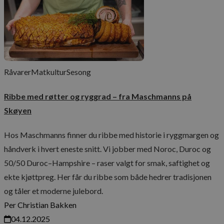
Råvarer
Matkultur
Sesong
__cf_bm
29
Cloudflare Inc.
Ribbe med røtter og ryggrad – fra Maschmanns på
minut
.aweber.com
58
Skøyen
sekun
Hos Maschmanns finner du ribbe med historie i ryggmargen og
håndverk i hvert eneste snitt. Vi jobber med Noroc, Duroc og
__cf_bm
29
Cloudflare Inc.
50/50 Duroc–Hampshire – raser valgt for smak, saftighet og
minut
.vimeo.com
56
ekte kjøttpreg. Her får du ribbe som både hedrer tradisjonen
sekun
og tåler et moderne julebord.
Per Christian Bakken
04.12.2025