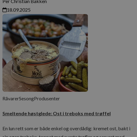
Per Christian Bakken
18.09.2025
Råvarer
Sesong
Produsenter
Smeltende høstglede: Ost i treboks med trøffel
En lun rett som er både enkel og overdådig: kremet ost, bakt i
sin egen treboks, toppet med svarte trøfler og servert med