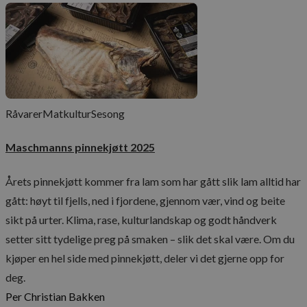
CookieScriptConsent
1 å
CookieScript
www.maschmanns.no
Råvarer
Matkultur
Sesong
Maschmanns pinnekjøtt 2025
Lagringserklæring
Navn
Årets pinnekjøtt kommer fra lam som har gått slik lam alltid har
ph_phc_GtkXBKn0eI1mW0WoZMvZLUmgFVhNE20eKkBu9U5Bdic_po
gått: høyt til fjells, ned i fjordene, gjennom vær, vind og beite
ph_phc_GtkXBKn0eI1mW0WoZMvZLUmgFVhNE20eKkBu9U5Bdic_pri
sikt på urter. Klima, rase, kulturlandskap og godt håndverk
test
setter sitt tydelige preg på smaken – slik det skal være. Om du
ph_phc_GtkXBKn0eI1mW0WoZMvZLUmgFVhNE20eKkBu9U5Bdic_po
kjøper en hel side med pinnekjøtt, deler vi det gjerne opp for
_gcl_ls
deg.
cie-session-api-key
Per Christian Bakken