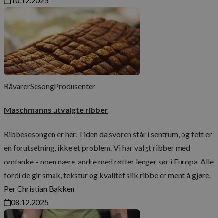
10.12.2025
kjernefunksjoner på nettstedet, som
brukerinnlogging og kontoadministrasjon.
Nettstedet kan ikke brukes riktig uten strengt
nødvendige informasjonskapsler.
Navn
Forsørger
/
Domene
Utløps
_dc_gtm_UA-36529265-1
.maschmanns.no
57
sekun
Råvarer
Sesong
Produsenter
Maschmanns utvalgte ribber
Ribbesesongen er her. Tiden da svoren står i sentrum, og fett er
en forutsetning, ikke et problem. Vi har valgt ribber med
omtanke – noen nære, andre med røtter lenger sør i Europa. Alle
Googles
fordi de gir smak, tekstur og kvalitet slik ribbe er ment å gjøre.
personvernregler
Per Christian Bakken
sessionid_www.maschmanns.no
www.maschmanns.no
2 da
08.12.2025