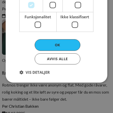
den vi selv bruker – når målet er knitrende svor og ro i sjela.
Per Christian Bakken
11.12.2025
Funksjonalitet
Ikke klassifisert
OK
AVVIS ALLE
Oppskrifter
Matkultur
Sesong
VIS DETALJER
Rotmosen som kler julemiddagen
Rotmos trenger ikke være anonym og flat. Med gode råvarer,
rolig koking og et lite løft av syre og pepper får du en mos som
Strengt nødvendig
Ytelse
Markedsføring
bærer måltidet – ikke bare følger det.
Funksjonalitet
Ikke klassifisert
Per Christian Bakken
Strengt nødvendige informasjonskapsler tillater