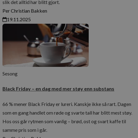
slik det alltid har blitt gjort.
4 uker
info
.youtube.com
er sa
Per Christian Bakken
å ho
bruk
19.11.2025
Yout
inne
den 
om b
nett
nye 
vers
Yout
grens
_gid
__Secure-
.youtube.com
5 måneder
Den
ROLLOUT_TOKEN
4 uker
info
sett
Sesong
å sty
funk
endri
Black Friday – en dag med mer støy enn substans
vide
Den b
_ga_BBZYPBGSXJ
plass
test
66 % mener Black Friday er lureri. Kanskje ikke så rart. Dagen
over
inne
som en gang handlet om røde og svarte tall har blitt mest støy.
YouT
bruk
Hos oss går rytmen som vanlig – brød, ost og svart kaffe til
effe
ph_phc_GtkXBKn0eI1mW0WoZMvZLUmgFVhNE20eKkBu9U5Bdic_po
funks
samme pris som i går.
mm_v_activity
www.maschmanns.no
Sesjon
Den