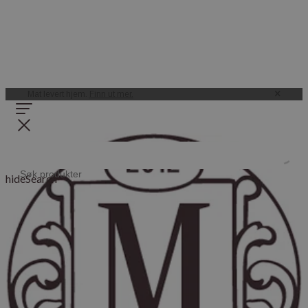
Mat levert hjem.
Finn ut mer.
hideSearch=
Sesong
Råvarer, måltider og tradisjoner som følger årstidene.