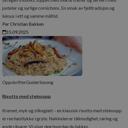
poteter og syrlige cornichons. En smak av fjelltradisjon og
luksus i ett og samme måltid.
Per Christian Bakken
15.09.2025
Oppskrifter
Guider
Sesong
Risotto med steinsopp
Kremet, myk og silkeglatt – en klassisk risotto med steinsopp
er ren høstlykke i gryte. Nøkkelen er tålmodighet, røring og
gode råvarer. Vi viser deg hvordan du lykkes.