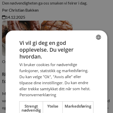
Den nødvendigheten ga oss smaken vi feirer i dag.
Per Christian Bakken
14.12.2025
Vi vil gi deg en god
opplevelse. Du velger
NORWEGIAN
hvordan.
ENGLISH
Oppskrifter
Sesong
Matkultur
Vi bruker cookies for nødvendige
funksjoner, statistikk og markedsføring.
Ribbe: Maschmanns metode for sprø svor – enkelt
Du kan velge "Ok", "Avvis alle" eller
forklart
tilpasse dine innstillinger. Du kan endre
eller trekke samtykket ditt når som helst.
Maschmanns ribbe kommer ferdig rutet, krydret og
Personvernerklæring
vakuumert. Det gjør jobben enklere: du trenger bare varme, tid
Strengt
Ytelse
Markedsføring
og en hånd på ovnsdøra. Her er kokkenes foretrukne metode –
nødvendig