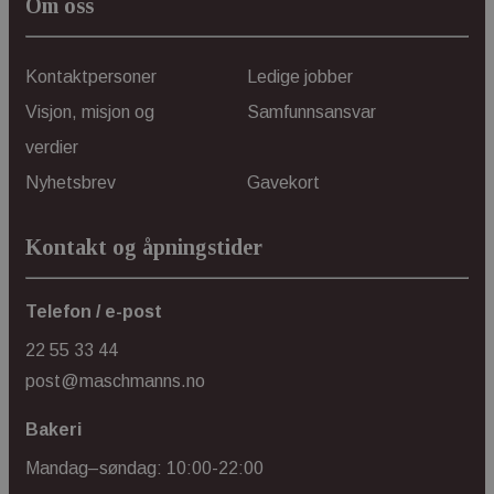
Den b
Om oss
_ga_BBZYPBGSXJ
plass
test
over
inne
Kontaktpersoner
Ledige jobber
YouT
bruk
effe
ph_phc_GtkXBKn0eI1mW0WoZMvZLUmgFVhNE20eKkBu9U5Bdic_po
Visjon, misjon og
Samfunnsansvar
funks
verdier
mm_v_activity
www.maschmanns.no
Sesjon
Den
info
Nyhetsbrev
Gavekort
sett
bruke
bruke
forb
Kontakt og åpningstider
e‑po
og ny
vi k
kamp
_ga_MPSGJSVYG9
forb
Telefon / e-post
kom
vår.
22 55 33 44
post@maschmanns.no
Bakeri
Mandag–søndag: 10:00-22:00