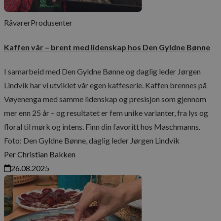
Råvarer
Produsenter
Googles
personvernregler
sessionid_www.maschmanns.no
www.maschmanns.no
2 da
Kaffen vår – brent med lidenskap hos Den Gyldne Bønne
I samarbeid med Den Gyldne Bønne og daglig leder Jørgen
Lindvik har vi utviklet vår egen kaffeserie. Kaffen brennes på
Vøyenenga med samme lidenskap og presisjon som gjennom
mer enn 25 år – og resultatet er fem unike varianter, fra lys og
floral til mørk og intens. Finn din favoritt hos Maschmanns.
Foto: Den Gyldne Bønne, daglig leder Jørgen Lindvik
Per Christian Bakken
__cf_bm
29
Cloudflare Inc.
26.08.2025
minut
.aweber.com
58
sekun