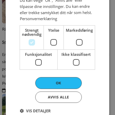
Du kan velge "Ok", "Avvis alle" eller
tilpasse dine innstillinger. Du kan endre
eller trekke samtykket ditt når som helst.
Personvernerklæring
Råvarer
Sesong
Produsenter
Strengt
Ytelse
Markedsføring
nødvendig
Smeltende høstglede: Ost i treboks med trøffel
Funksjonalitet
Ikke klassifisert
En lun rett som er både enkel og overdådig: kremet ost, bakt i
sin egen treboks, toppet med svarte trøfler og servert med
poteter og syrlige cornichons. En smak av fjelltradisjon og
luksus i ett og samme måltid.
OK
Per Christian Bakken
15.09.2025
AVVIS ALLE
VIS DETALJER