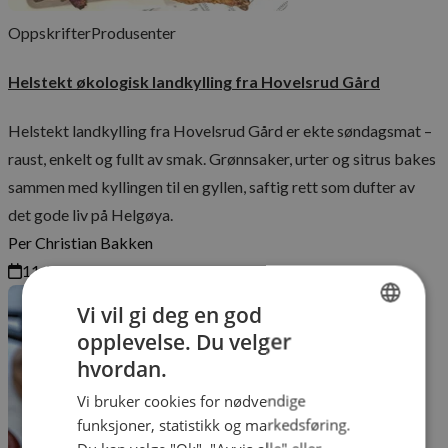
Oppskrifter
Produsenter
Helstekt økologisk landkylling fra Hovelsrud Gård
Helstekt landkylling fra Hovelsrud Gård er ekte søndagsmat –
raust, enkelt og fullt av smak. Grønnsaker, urter og sitrus bakes
sammen med kyllingen til en gyllen, saftig rett som dufter av
det gode liv på Helgøya.
Per Christian Bakken
11.11.2025
Vi vil gi deg en god
opplevelse. Du velger
NORWEGIAN
hvordan.
ENGLISH
Vi bruker cookies for nødvendige
funksjoner, statistikk og markedsføring.