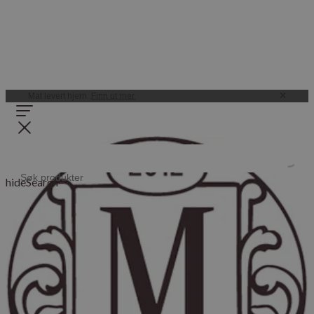
Mat levert hjem.
Finn ut mer.
hideSearch=
Produsenter
Folkene, gårdene og stedene bak maten vi selger.