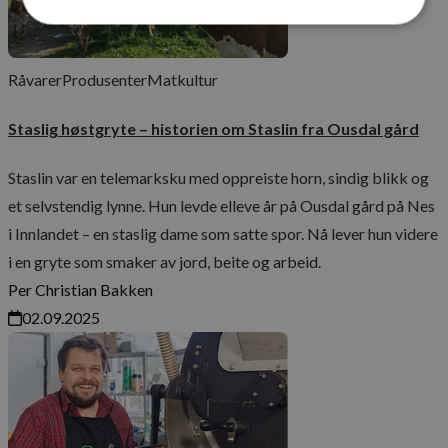
Strengt nødvendig
Ytelse
Markedsføring
Råvarer
Produsenter
Matkultur
Funksjonalitet
Ikke klassifisert
Staslig høstgryte – historien om Staslin fra Ousdal gård
Strengt nødvendige informasjonskapsler tillater
kjernefunksjoner på nettstedet, som
brukerinnlogging og kontoadministrasjon.
Staslin var en telemarksku med oppreiste horn, sindig blikk og
Nettstedet kan ikke brukes riktig uten strengt
nødvendige informasjonskapsler.
et selvstendig lynne. Hun levde elleve år på Ousdal gård på Nes
Navn
Forsørger
/
Domene
Utløps
i Innlandet – en staslig dame som satte spor. Nå lever hun videre
_dc_gtm_UA-36529265-1
.maschmanns.no
57
i en gryte som smaker av jord, beite og arbeid.
sekun
Per Christian Bakken
02.09.2025