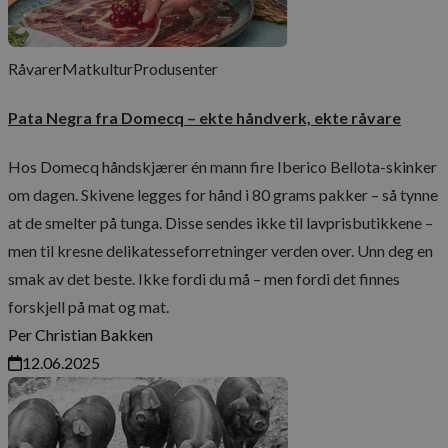
__cf_bm
29
Cloudflare Inc.
minut
.vimeo.com
56
sekun
Råvarer
Matkultur
Produsenter
Pata Negra fra Domecq – ekte håndverk, ekte råvare
CookieScriptConsent
1 å
CookieScript
Hos Domecq håndskjærer én mann fire Iberico Bellota-skinker
www.maschmanns.no
om dagen. Skivene legges for hånd i 80 grams pakker – så tynne
at de smelter på tunga. Disse sendes ikke til lavprisbutikkene –
men til kresne delikatesseforretninger verden over. Unn deg en
smak av det beste. Ikke fordi du må – men fordi det finnes
forskjell på mat og mat.
Per Christian Bakken
Lagringserklæring
12.06.2025
Navn
ph_phc_GtkXBKn0eI1mW0WoZMvZLUmgFVhNE20eKkBu9U5Bdic_po