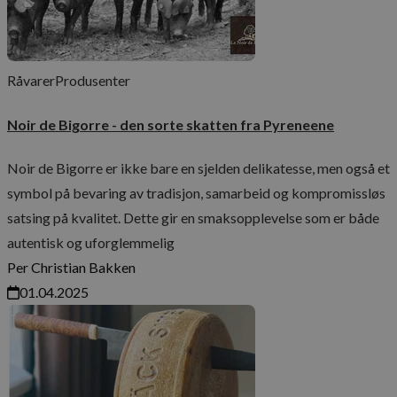
ph_phc_GtkXBKn0eI1mW0WoZMvZLUmgFVhNE20eKkBu9U5Bdic_pri
test
ph_phc_GtkXBKn0eI1mW0WoZMvZLUmgFVhNE20eKkBu9U5Bdic_po
Råvarer
Produsenter
_gcl_ls
cie-session-api-key
Noir de Bigorre - den sorte skatten fra Pyreneene
cie-cart-key
Noir de Bigorre er ikke bare en sjelden delikatesse, men også et
symbol på bevaring av tradisjon, samarbeid og kompromissløs
Navn
Forsørger
/
Forsørger
/
Domene
Utløpsdato
satsing på kvalitet. Dette gir en smaksopplevelse som er både
Navn
Utløpsdato
Beskrivelse
Domene
mid
1 år 1
autentisk og uforglemmelig
Meta Platform Inc.
Navn
måned
.instagram.com
__Secure-
.youtube.com
5 måneder
Navn
Forsørger
/
Domene
Utløpsdato
Besk
Per Christian Bakken
YNID
4 uker
_ga
YSC
Sesjon
Den
Google LLC
01.04.2025
info
.youtube.com
er s
å sp
_cfuvid
.elfsight.com
Sesjon
inne
_gcl_au
2 måneder
Den
Google LLC
4 uker
info
.maschmanns.no
er sa
og u