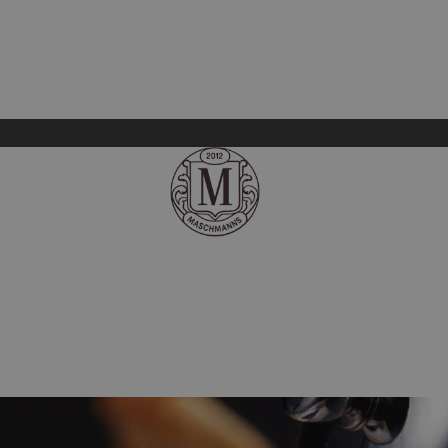
Mat levert hjem.
Finn ut mer.