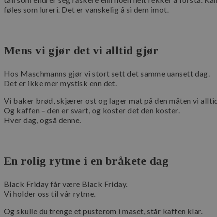
__cf_bm
føles som lureri. Det er vanskelig å si dem imot.
__cf_bm
Mens vi gjør det vi alltid gjør
CookieScriptConse
Hos Maschmanns gjør vi stort sett det samme uansett dag.
Det er ikke mer mystisk enn det.
Vi baker brød, skjærer ost og lager mat på den måten vi alltid
Og kaffen – den er svart, og koster det den koster.
Lagringserklæring
Hver dag, også denne.
Navn
ph_phc_GtkXBKn0
En rolig rytme i en bråkete dag
ph_phc_GtkXBKn0
test
Black Friday får være Black Friday.
ph_phc_GtkXBKn0
Vi holder oss til vår rytme.
_gcl_ls
Og skulle du trenge et pusterom i maset, står kaffen klar.
cie-session-api-key