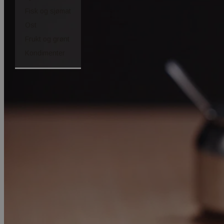
Fisk og sjømat
Ost
Frukt og grønt
Kondimenter