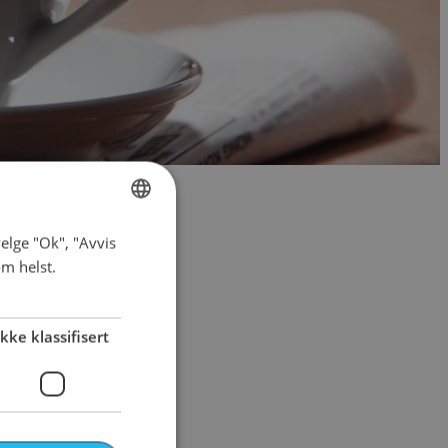
elge "Ok", "Avvis
NORWEGIAN
om helst.
ENGLISH
Ikke klassifisert