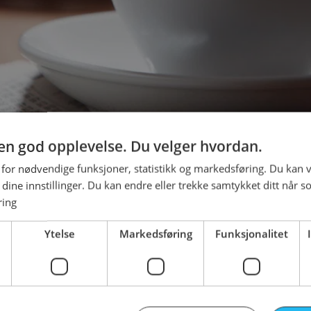
g en god opplevelse. Du velger hvordan.
 for nødvendige funksjoner, statistikk og markedsføring. Du kan v
se dine innstillinger. Du kan endre eller trekke samtykket ditt når s
støy enn substans
ring
m en gang handlet om røde og svarte tall har blitt mest støy. Hos 
Ytelse
Markedsføring
Funksjonalitet