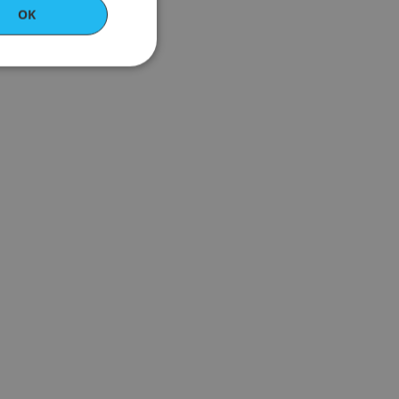
OK
ert
ontoadministrasjon.
knyttet til
Tag Manager for å
på en side. Der det
 strengt nødvendig
gerer kanskje ikke
t unikt nummer som
tilknyttet Google
ppretter en unik
s til grunnleggende
å huske valg og
rer riktig i løpet av
rsonlige data og
rkedsføring.