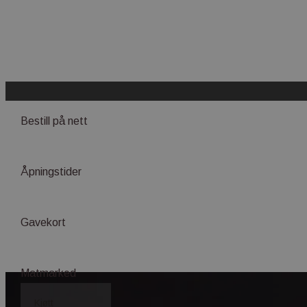
Bestill på nett
Åpningstider
Gavekort
Matmarked
Kjøtt