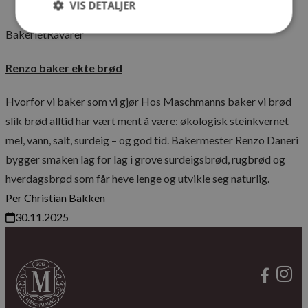
VIS DETALJER
Bakeriet
Råvarer
Strengt nødvendig
Ytelse
Markedsføring
Renzo baker ekte brød
Funksjonalitet
Ikke klassifisert
Hvorfor vi baker som vi gjør Hos Maschmanns baker vi brød
Strengt nødvendige informasjonskapsler tillater
kjernefunksjoner på nettstedet, som
slik brød alltid har vært ment å være: økologisk steinkvernet
brukerinnlogging og kontoadministrasjon.
Nettstedet kan ikke brukes riktig uten strengt
mel, vann, salt, surdeig – og god tid. Bakermester Renzo Daneri
nødvendige informasjonskapsler.
bygger smaken lag for lag i grove surdeigsbrød, rugbrød og
Navn
Forsørger
/
Domene
Utløps
hverdagsbrød som får heve lenge og utvikle seg naturlig.
_dc_gtm_UA-36529265-1
.maschmanns.no
57
Per Christian Bakken
sekun
30.11.2025