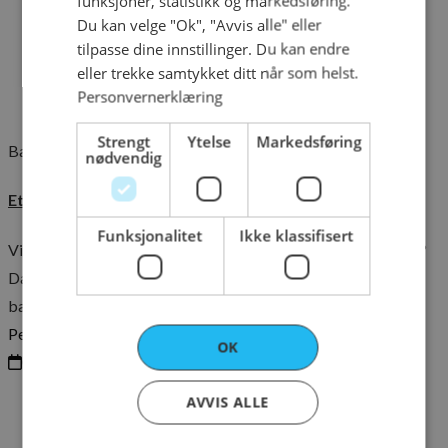
funksjoner, statistikk og markedsføring.
Du kan velge "Ok", "Avvis alle" eller
tilpasse dine innstillinger. Du kan endre
eller trekke samtykket ditt når som helst.
Personvernerklæring
Strengt
Ytelse
Markedsføring
Bakeriet
Guider
nødvendig
Et enkelt valg som gjør hele forskjellen
Funksjonalitet
Ikke klassifisert
Vil du at julebaksten skal smake sånn som den alltid har gjort?
Da starter det med smør. Ikke snarveier, ikke erstatninger –
bare den ekte varmen som setter tonen for hele desember.
Per Christian Bakken
OK
08.12.2025
AVVIS ALLE