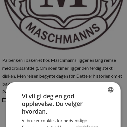
Matkultur
Råvarer
Bakeriet
Hvorfor en god croissant tar nesten to dager å lage
På benken i bakeriet hos Maschmanns ligger en lang remse
med croissantdeig. Om noen timer ligger den ferdig stekt i
disken. Men reisen begynte dagen før. Dette er historien om et
bakverk som fortsatt nekter å ha det travelt.
Per Christian Bakken
Vi vil gi deg en god
04.06.2026
opplevelse. Du velger
NORWEGIAN
hvordan.
ENGLISH
Vi bruker cookies for nødvendige