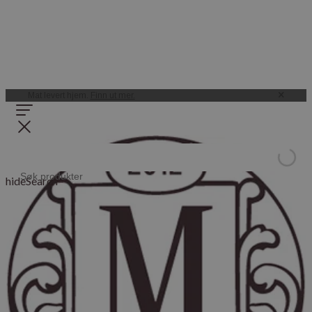
Mat levert hjem.
Finn ut mer.
hideSearch=
Bakeriet
Brød, bakverk, surdeig og håndverket bak.