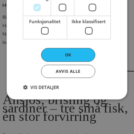
Hvorfor er sardiner sunt?
Rike på omega-3-fettsyrer
Funksjonalitet
Ikke klassifisert
Høyt innhold av protein
Naturlig kilde til vitamin D
Inneholder kalsium fra de myke beina
OK
AVVIS ALLE
VIS DETALJER
Ansjos, brisling og
sardiner – tre små fisk,
én stor forvirring
Strengt nødvendig
Ytelse
Markedsføring
Funksjonalitet
Ikke klassifisert
Strengt nødvendige informasjonskapsler tillater