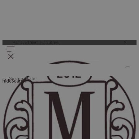
Mat levert hjem.
Finn ut mer.
hideSearch=