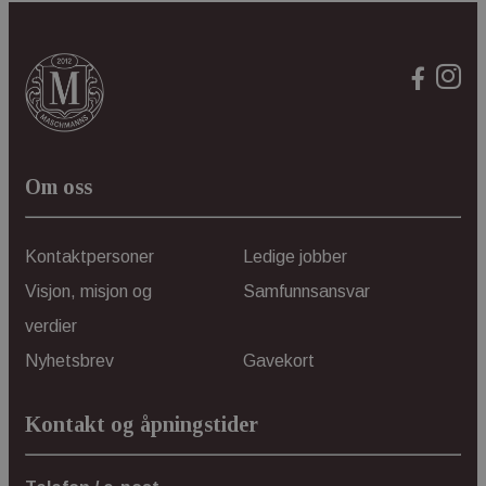
CookieScriptConsent
1 å
CookieScript
www.maschmanns.no
Om oss
Lagringserklæring
Kontaktpersoner
Ledige jobber
Navn
Visjon, misjon og
Samfunnsansvar
ph_phc_GtkXBKn0eI1mW0WoZMvZLUmgFVhNE20eKkBu9U5Bdic_po
verdier
ph_phc_GtkXBKn0eI1mW0WoZMvZLUmgFVhNE20eKkBu9U5Bdic_pri
Nyhetsbrev
Gavekort
test
ph_phc_GtkXBKn0eI1mW0WoZMvZLUmgFVhNE20eKkBu9U5Bdic_po
Kontakt og åpningstider
_gcl_ls
cie-session-api-key