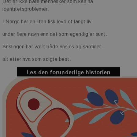
Det er ikke bare mennesker som kan ha
kjernefunksjoner på nettstedet, som
brukerinnlogging og kontoadministrasjon.
identitetsproblemer.
Nettstedet kan ikke brukes riktig uten strengt
nødvendige informasjonskapsler.
I Norge har en liten fisk levd et langt liv
Navn
Forsørger
/
Domene
Utløps
under flere navn enn det som egentlig er sunt.
_dc_gtm_UA-36529265-1
.maschmanns.no
57
sekun
Brislingen har vært både ansjos og sardiner –
alt etter hva som solgte best.
Les den forunderlige historien
Googles
personvernregler
sessionid_www.maschmanns.no
www.maschmanns.no
2 da