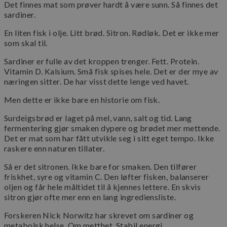
Det finnes mat som prøver hardt å være sunn. Så finnes det
sardiner.
En liten fisk i olje. Litt brød. Sitron. Rødløk. Det er ikke mer
som skal til.
Sardiner er fulle av det kroppen trenger. Fett. Protein.
Vitamin D. Kalsium. Små fisk spises hele. Det er der mye av
næringen sitter. De har visst dette lenge ved havet.
Men dette er ikke bare en historie om fisk.
Surdeigsbrød er laget på mel, vann, salt og tid. Lang
fermentering gjør smaken dypere og brødet mer mettende.
Det er mat som har fått utvikle seg i sitt eget tempo. Ikke
raskere enn naturen tillater.
Så er det sitronen. Ikke bare for smaken. Den tilfører
friskhet, syre og vitamin C. Den løfter fisken, balanserer
oljen og får hele måltidet til å kjennes lettere. En skvis
sitron gjør ofte mer enn en lang ingrediensliste.
Forskeren Nick Norwitz har skrevet om sardiner og
metabolsk helse. Om metthet. Stabil energi.