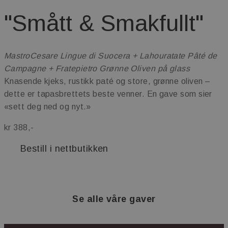
4 uker
info
.youtube.com
er sa
"Smått & Smakfullt"
å ho
bruk
Yout
inne
den 
om b
MastroCesare Lingue di Suocera + Lahouratate Pâté de
nett
Campagne + Fratepietro Grønne Oliven på glass
nye 
vers
Knasende kjeks, rustikk paté og store, grønne oliven –
Yout
grens
dette er tapasbrettets beste venner. En gave som sier
_gid
__Secure-
.youtube.com
5 måneder
Den
«sett deg ned og nyt.»
ROLLOUT_TOKEN
4 uker
info
sett
å sty
kr 388,-
funk
endri
vide
Bestill i nettbutikken
Den b
_ga_BBZYPBGSXJ
plass
test
over
inne
YouT
bruk
Se alle våre gaver
effe
ph_phc_GtkXBKn0eI1mW0WoZMvZLUmgFVhNE20eKkBu9U5Bdic_po
funks
mm_v_activity
www.maschmanns.no
Sesjon
Den