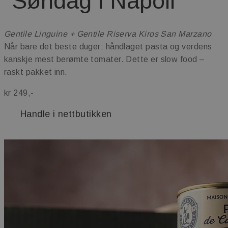
"Søndag i Napoli"
CookieScriptConsent
1 å
CookieScript
www.maschmanns.no
Gentile Linguine + Gentile Riserva Kiros San Marzano
Når bare det beste duger: håndlaget pasta og verdens
kanskje mest berømte tomater. Dette er slow food –
raskt pakket inn.
kr 249,-
Lagringserklæring
Handle i nettbutikken
Navn
ph_phc_GtkXBKn0eI1mW0WoZMvZLUmgFVhNE20eKkBu9U5Bdic_po
ph_phc_GtkXBKn0eI1mW0WoZMvZLUmgFVhNE20eKkBu9U5Bdic_pri
test
ph_phc_GtkXBKn0eI1mW0WoZMvZLUmgFVhNE20eKkBu9U5Bdic_po
_gcl_ls
cie-session-api-key