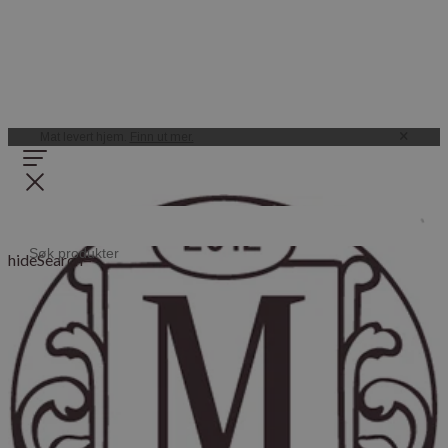
Mat levert hjem.
Finn ut mer.
hideSearch=