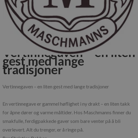
Blog
Published: 28.05.2025
Matkultur
Guider
Vertinnegaven – en liten
gest med lange
tradisjoner
Vertinnegaven – en liten gest med lange tradisjoner

En vertinnegave er gammel høflighet i ny drakt – en liten takk 
for åpne dører og varme måltider. Hos Maschmanns finner du 
smakfulle, ferdigpakkede gaver som bare venter på å bli 
overlevert. Alt du trenger, er å ringe på.