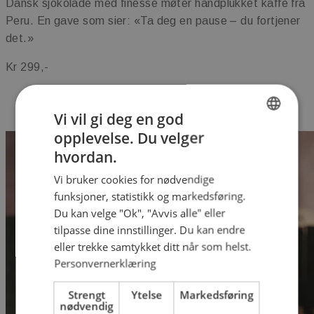
Dansk sjokolade med finesse møter håndplukket kaffe fra
Peru. En gave som sier: «Ta deg en pause – du fortjener
det.»
Kr 299,-
Bestill i nettbutikken
Vi vil gi deg en god
opplevelse. Du velger
NORWEGIAN
hvordan.
ENGLISH
Vi bruker cookies for nødvendige
funksjoner, statistikk og markedsføring.
Du kan velge "Ok", "Avvis alle" eller
tilpasse dine innstillinger. Du kan endre
eller trekke samtykket ditt når som helst.
Personvernerklæring
Strengt
Ytelse
Markedsføring
nødvendig