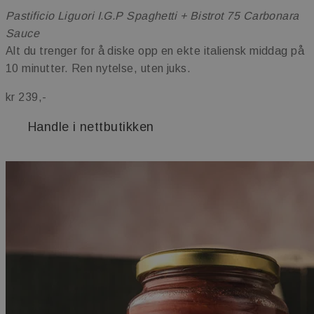
kjernefunksjoner på nettstedet, som
brukerinnlogging og kontoadministrasjon.
Pastificio Liguori I.G.P Spaghetti + Bistrot 75 Carbonara
Nettstedet kan ikke brukes riktig uten strengt
Sauce
nødvendige informasjonskapsler.
Alt du trenger for å diske opp en ekte italiensk middag på
Navn
Forsørger
/
Domene
Utløps
10 minutter. Ren nytelse, uten juks.
_dc_gtm_UA-36529265-1
.maschmanns.no
57
sekun
kr 239,-
Handle i nettbutikken
Googles
personvernregler
sessionid_www.maschmanns.no
www.maschmanns.no
2 da