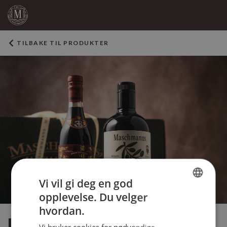
TILBAKE TIL PRODUKTER
Vi vil gi deg en god
opplevelse. Du velger
NORWEGIAN
hvordan.
ENGLISH
Italiensk kjærlighet