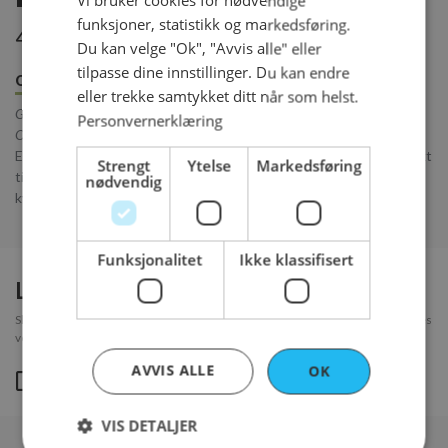
Vi bruker cookies for nødvendige
funksjoner, statistikk og markedsføring.
470 kr per stykk
Du kan velge "Ok", "Avvis alle" eller
tilpasse dine innstillinger. Du kan endre
Om produktet
Innhold
Bestillingsfrister
eller trekke samtykket ditt når som helst.
Giusti Balsamico 3 Medaljer 100 ml + Imbaccari Terra Maschmanns
Personvernerklæring
Olivenolje 250 ml.
En klassisk duo av edel balsamico og kaldpresset olivenolje. Perfekt
Strengt
Ytelse
Markedsføring
til en enkel salat eller drypp over nybakt focaccia. Tradisjon og
nødvendig
kvalitet i hver dråpe.
Funksjonalitet
Ikke klassifisert
Legg til kort?
Skal du sende dette til noen? Skriv en hilsen som skrives i et pent kort og legges
ved leveringen.
AVVIS ALLE
OK
Ja
- 40 kr
VIS DETALJER