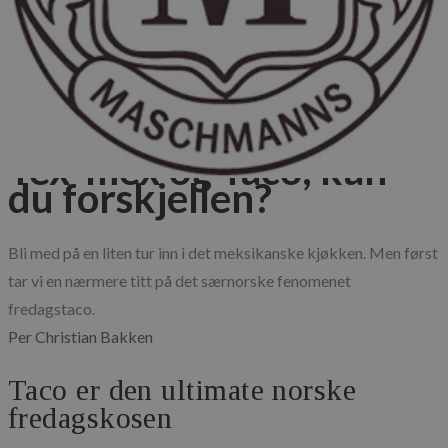
Blog
Published: 01.02.2026
Råvarer
Matkultur
Tex-mex og Taco, kan
du forskjellen?
Bli med på en liten tur inn i det meksikanske kjøkken. Men først 
tar vi en nærmere titt på det særnorske fenomenet 
fredagstaco.
Per Christian Bakken
Taco er den ultimate norske
fredagskosen