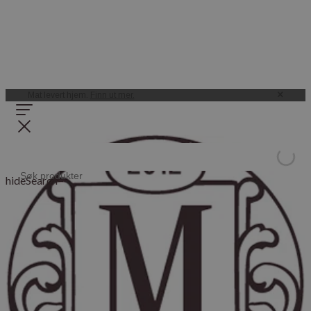
Mat levert hjem.
Finn ut mer.
hideSearch=