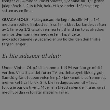
trenger du: 4 modne klasetomater, 1/2 salatløk, 1/2 grønn
jalapeñochili, 2 ss frisk, hakket koriander, 1/2 ts salt og
saften av en lime.
GUACAMOLE
– Ekte guacamole lager du slik: Mos 1/4
medium rødløk (finkuttet), 3 ss finhakket koriander, saften
av 1 lime og 1/2 ts salt i en morter. Bland inn to avokadoer
Googles
og mos dem sammen med resten. Tips! Legg
personvernregler
avokadosteinene i guacamolen, så holder den den friske
sessionid_www.maschmanns.no
www.maschmanns.no
2 da
fargen lenger.
Et lite sidespor til slutt:
Under Vinter-OL på Lillehammer i 1994 var Norge midt i
verden. Vi satt samlet foran TV-en, delte øyeblikk og gull.
Samtidig fant tacoen veien inn på kjøkkenet. Litt fremmed,
men enkel å ta i bruk. Slik ble fredagstacoen til – fast,
forutsigbar og trygg. Mye har skjedd siden den gang, også
med hvordan vi forstår maten vi lager.
__cf_bm
29
Cloudflare Inc.
minut
.aweber.com
58