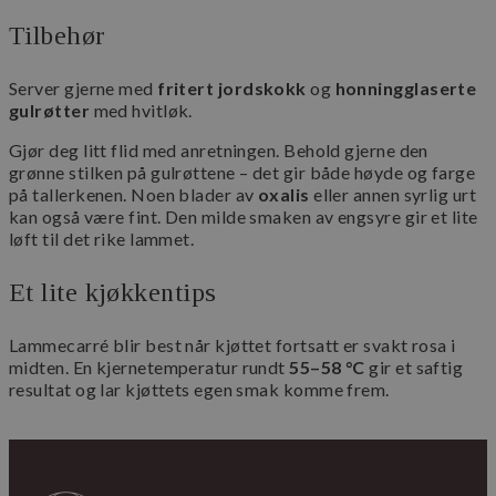
Nettstedet kan ikke brukes riktig uten strengt
Tilbehør
nødvendige informasjonskapsler.
Navn
Forsørger
/
Domene
Utløps
Server gjerne med
fritert jordskokk
og
honningglaserte
_dc_gtm_UA-36529265-1
.maschmanns.no
57
gulrøtter
med hvitløk.
sekun
Gjør deg litt flid med anretningen. Behold gjerne den
grønne stilken på gulrøttene – det gir både høyde og farge
på tallerkenen. Noen blader av
oxalis
eller annen syrlig urt
kan også være fint. Den milde smaken av engsyre gir et lite
løft til det rike lammet.
Et lite kjøkkentips
Lammecarré blir best når kjøttet fortsatt er svakt rosa i
Googles
midten. En kjernetemperatur rundt
55–58 °C
gir et saftig
personvernregler
resultat og lar kjøttets egen smak komme frem.
sessionid_www.maschmanns.no
www.maschmanns.no
2 da