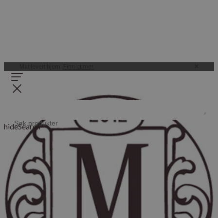
Mat levert hjem.
Finn ut mer.
hideSearch=