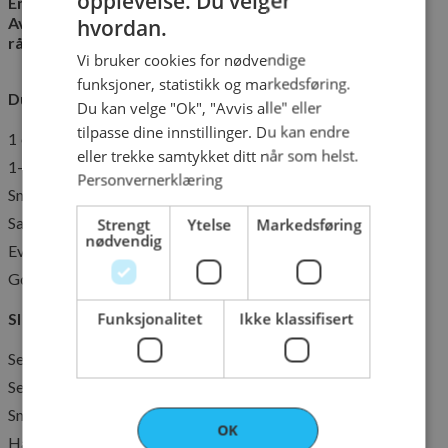
opplevelse. Du velger
En liten rett som lever av ro.
NORWEGIAN
Av varme som får virke, og av
hvordan.
ENGLISH
råvarer som får være i fred.
Vi bruker cookies for nødvendige
funksjoner, statistikk og markedsføring.
Du trenger (per porsjon):
Du kan velge "Ok", "Avvis alle" eller
tilpasse dine innstillinger. Du kan endre
1 egg
eller trekke samtykket ditt når som helst.
1–2 ss kremfløte
Personvernerklæring
Smør til formen
Salt og nykvernet pepper
Strengt
Ytelse
Markedsføring
nødvendig
Eventuelt litt finhakket gressløk
Godt brød til servering
Funksjonalitet
Ikke klassifisert
Slik gjør du:
Sett ovnen på
190 °C over/undervarme
.
Sett inn en langpanne slik at den blir varm.
Smør en liten ildfast form godt.
OK
Ha i litt fløte – bare nok til å dekke bunnen.