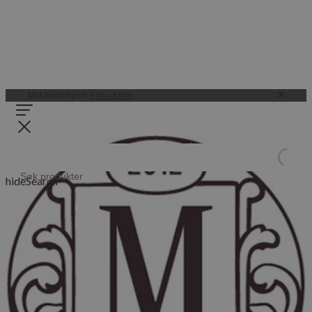
Mat levert hjem.
Finn ut mer.
hideSearch=