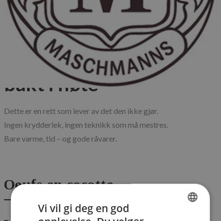
Blog
Published: 18.01.2026
Oeufs en cocotte – egg
bakt i fløte
Dette er en rett som lever av det den ikke gjør.

Ingen krydderlek, ingen teknikk som må mestres.

Bare varme, tid – og gode råvarer.
Oeufs en cocotte
– egg bakt i fløte
Vi vil gi deg en god