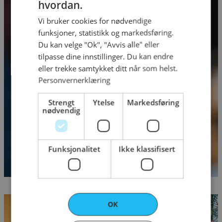
hvordan.
ENGLISH
Bestill gavekort
Vi bruker cookies for nødvendige
funksjoner, statistikk og markedsføring.
på alt av matopplevelser hos oss
Du kan velge "Ok", "Avvis alle" eller
tilpasse dine innstillinger. Du kan endre
eller trekke samtykket ditt når som helst.
Personvernerklæring
Strengt
Ytelse
Markedsføring
nødvendig
Funksjonalitet
Ikke klassifisert
OK
Bestill bord