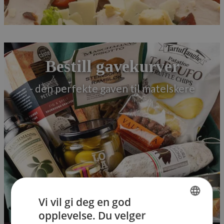
Bestill gavekurver
- den perfekte gaven til matelskere
Vi vil gi deg en god
opplevelse. Du velger
NORWEGIAN