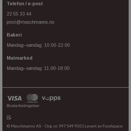
Lagringserklæring
Telefon / e-post
Navn
22 55 33 44
ph_phc_GtkXBKn0eI1mW0WoZMvZLUmgFVhNE20eKkBu9U5Bdic_po
post@maschmanns.no
ph_phc_GtkXBKn0eI1mW0WoZMvZLUmgFVhNE20eKkBu9U5Bdic_pri
Bakeri
test
ph_phc_GtkXBKn0eI1mW0WoZMvZLUmgFVhNE20eKkBu9U5Bdic_po
Mandag–søndag: 10:00-22:00
_gcl_ls
Matmarked
cie-session-api-key
Mandag–søndag: 11:00-18:00
cie-cart-key
Navn
Forsørger
/
Forsørger
/
Domene
Utløpsdato
Navn
Utløpsdato
Beskrivelse
Domene
mid
1 år 1
Brukerbetingelser
Meta Platform Inc.
Navn
måned
.instagram.com
__Secure-
.youtube.com
5 måneder
Navn
Forsørger
/
Domene
Utløpsdato
Besk
YNID
4 uker
_ga
YSC
Sesjon
Den
Google LLC
info
.youtube.com
© Maschmanns AS - Org. nr. 997 549 910 | Levert av
Foodspace
er s