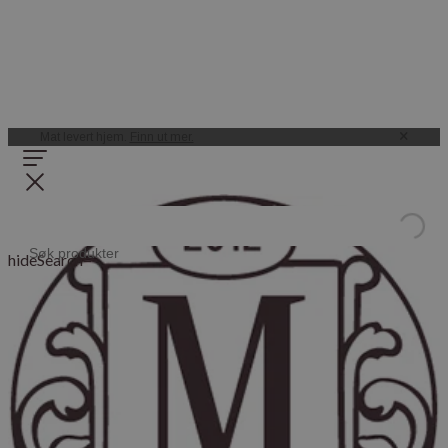
Mat levert hjem.
Finn ut mer.
hideSearch=
Bestill pizza
rett fra vår vedfyrte steinovn