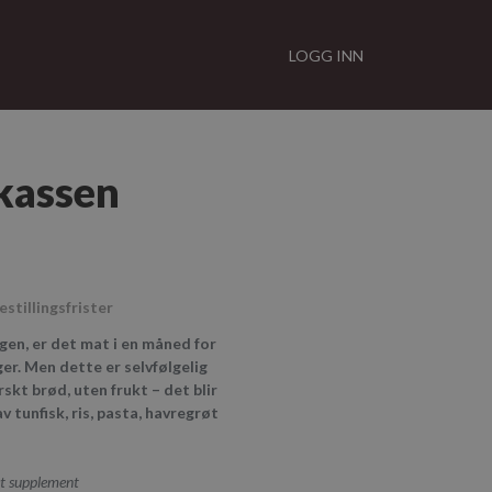
LOGG INN
kassen
estillingsfrister
gen, er det mat i en måned for
er. Men dette er selvfølgelig
skt brød, uten frukt – det blir
 tunfisk, ris, pasta, havregrøt
et supplement