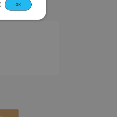
OK
ert
ontoadministrasjon.
knyttet til
Tag Manager for å
på en side. Der det
 strengt nødvendig
gerer kanskje ikke
t unikt nummer som
tilknyttet Google
ppretter en unik
s til grunnleggende
å huske valg og
rer riktig i løpet av
rsonlige data og
rkedsføring.