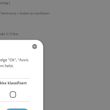
tatning.
)
 Ventresca = buken av tunfisken -
je 1/ 2 liter
elge "Ok", "Avvis
NORWEGIAN
om helst.
ENGLISH
 / 1,35 kg
Ikke klassifisert
g
 g