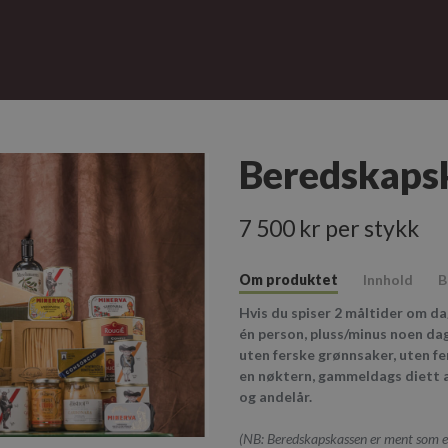
Beredskaps
7 500 kr per stykk
Om produktet
Innhold
B
Hvis du spiser 2 måltider om da
én person, pluss/minus noen dag
uten ferske grønnsaker, uten fer
en nøktern, gammeldags diett av
og andelår.
(NB: Beredskapskassen er ment som 