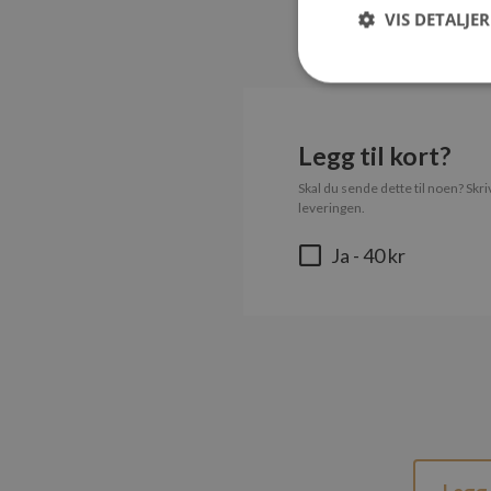
VIS DETALJER
S
Legg til kort?
Strengt nødvendige i
Nettstedet kan ikke b
Skal du sende dette til noen? Skri
leveringen.
Navn
_dc_gtm_UA-365292
Ja
- 40 kr
sessionid_www.ma
G